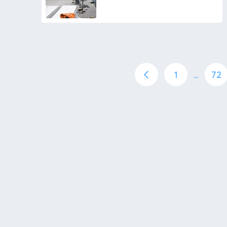
1
…
72