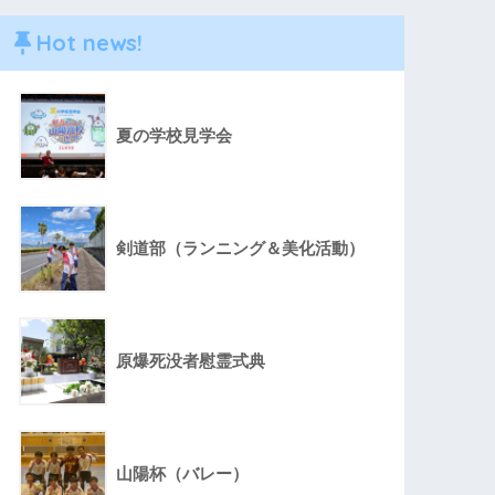
Hot news!
夏の学校見学会
剣道部（ランニング＆美化活動）
原爆死没者慰霊式典
山陽杯（バレー）