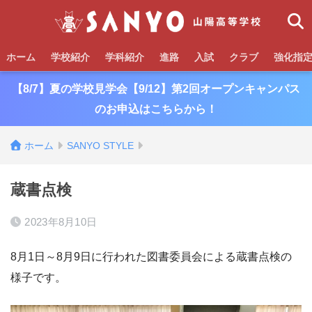
ホーム
学校紹介
学科紹介
進路
入試
クラブ
強化指
【8/7】夏の学校見学会【9/12】第2回オープンキャンパス
のお申込はこちらから！
ホーム
SANYO STYLE
蔵書点検
2023年8月10日
8月1日～8月9日に行われた図書委員会による蔵書点検の
様子です。