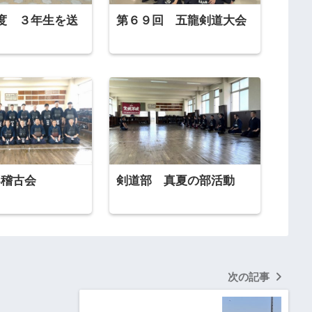
度 ３年生を送
第６９回 五龍剣道大会
B稽古会
剣道部 真夏の部活動
次の記事