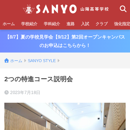
ホーム
学校紹介
学科紹介
進路
入試
クラブ
強化指
【8/7】夏の学校見学会【9/12】第2回オープンキャンパス
のお申込はこちらから！
ホーム
SANYO STYLE
2つの特進コース説明会
2023年7月18日