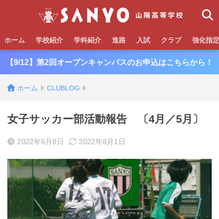
ホーム
学校紹介
学科紹介
進路
入試
クラブ
強化指
【9/12】第2回オープンキャンパスのお申込はこちらから！
ホーム
CLUBLOG
女子サッカー部活動報告 〔4月／5月〕
2022年6月8日
2022年8月1日