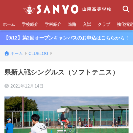
ホーム
学校紹介
学科紹介
進路
入試
クラブ
強化指
【9/12】第2回オープンキャンパスのお申込はこちらから！
ホーム
CLUBLOG
県新人戦シングルス（ソフトテニス）
2021年12月14日