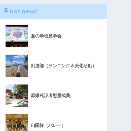
Hot news!
夏の学校見学会
剣道部（ランニング＆美化活動）
原爆死没者慰霊式典
山陽杯（バレー）