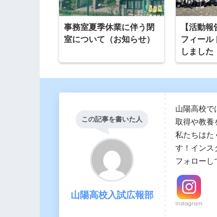
事務室夏季休業に伴う閉
【活動報
室について（お知らせ）
フィール
しました
山陽高校で
この記事を書いた人
取得や教養
私たちはた
す！インス
フォローし
山陽高校入試広報部
Instagram