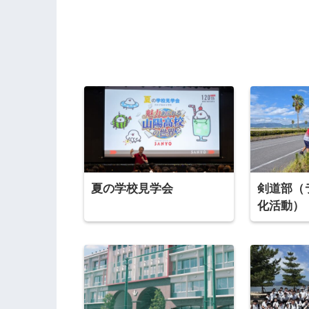
夏の学校見学会
剣道部（
化活動）