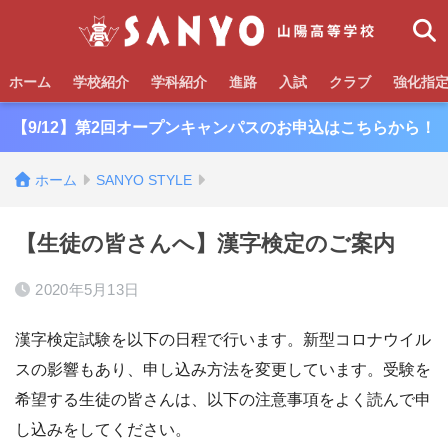
ホーム
学校紹介
学科紹介
進路
入試
クラブ
強化指
【9/12】第2回オープンキャンパスのお申込はこちらから！
ホーム
SANYO STYLE
【生徒の皆さんへ】漢字検定のご案内
2020年5月13日
漢字検定試験を以下の日程で行います。新型コロナウイル
スの影響もあり、申し込み方法を変更しています。受験を
希望する生徒の皆さんは、以下の注意事項をよく読んで申
し込みをしてください。