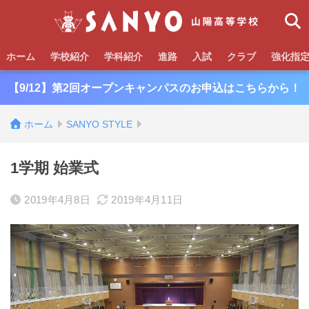
ホーム
学校紹介
学科紹介
進路
入試
クラブ
強化指
【9/12】第2回オープンキャンパスのお申込はこちらから！
ホーム
SANYO STYLE
1学期 始業式
2019年4月8日
2019年4月11日