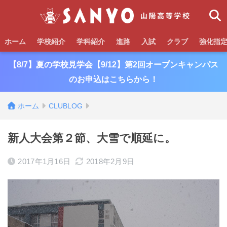
ホーム
学校紹介
学科紹介
進路
入試
クラブ
強化指
【8/7】夏の学校見学会【9/12】第2回オープンキャンパス
のお申込はこちらから！
ホーム
CLUBLOG
新人大会第２節、大雪で順延に。
2017年1月16日
2018年2月9日