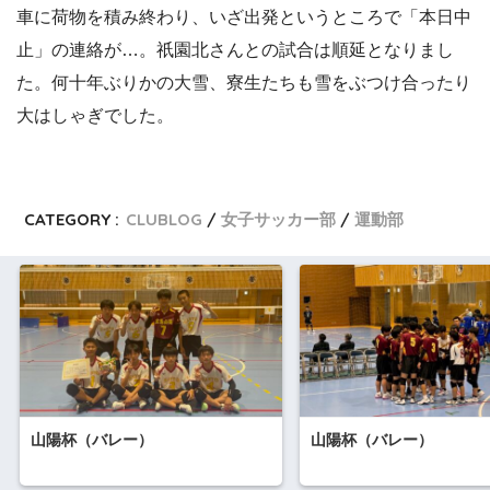
車に荷物を積み終わり、いざ出発というところで「本日中
止」の連絡が…。祇園北さんとの試合は順延となりまし
た。何十年ぶりかの大雪、寮生たちも雪をぶつけ合ったり
大はしゃぎでした。
CATEGORY :
CLUBLOG
女子サッカー部
運動部
山陽杯（バレー）
山陽杯（バレー）