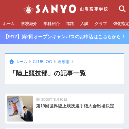
ホーム
学校紹介
学科紹介
進路
入試
クラブ
強化指
【9/12】第2回オープンキャンパスのお申込はこちらから！
ホーム
CLUBLOG
運動部
「陸上競技部」の記事一覧
2023年8月10日
第19回世界陸上競技選手権大会出場決定