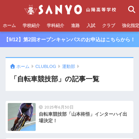
ホーム
学校紹介
学科紹介
進路
入試
クラブ
強化指
【9/12】第2回オープンキャンパスのお申込はこちらから！
ホーム
CLUBLOG
運動部
「自転車競技部」の記事一覧
2025年6月30日
自転車競技部「山本柊悟」インターハイ出
場決定！