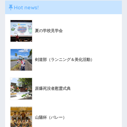
Hot news!
夏の学校見学会
剣道部（ランニング＆美化活動）
原爆死没者慰霊式典
山陽杯（バレー）