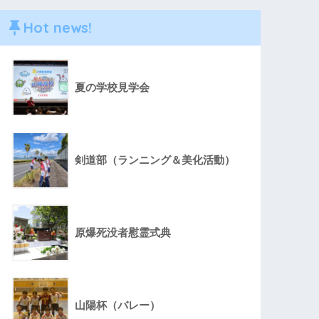
Hot news!
夏の学校見学会
剣道部（ランニング＆美化活動）
原爆死没者慰霊式典
山陽杯（バレー）