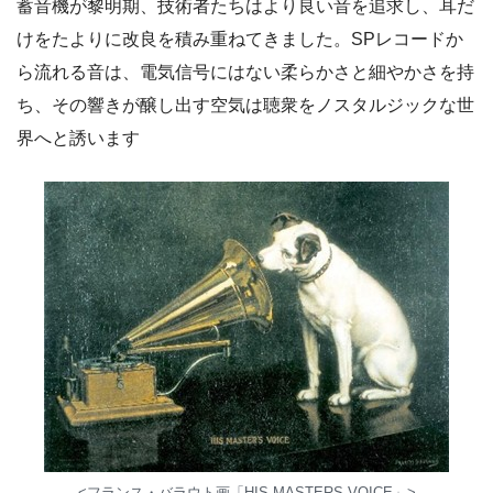
蓄音機が黎明期、技術者たちはより良い音を追求し、耳だ
けをたよりに改良を積み重ねてきました。SPレコードか
ら流れる音は、電気信号にはない柔らかさと細やかさを持
ち、その響きが醸し出す空気は聴衆をノスタルジックな世
界へと誘います
<フランス・バラウト画「HIS MASTERS VOICE」>