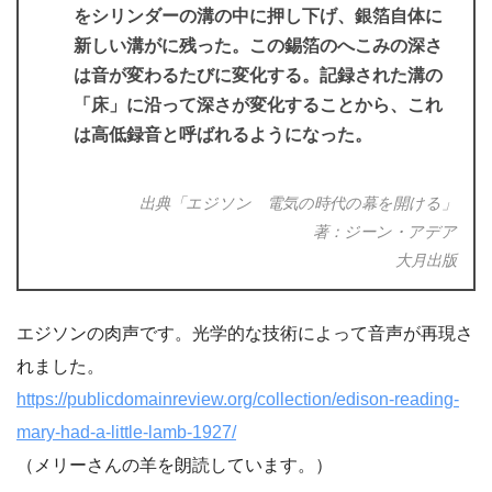
をシリンダーの溝の中に押し下げ、銀箔自体に
新しい溝がに残った。この錫箔のへこみの深さ
は音が変わるたびに変化する。記録された溝の
「床」に沿って深さが変化することから、これ
は高低録音と呼ばれるようになった。
出典「エジソン 電気の時代の幕を開ける」
著：ジーン・アデア
大月出版
エジソンの肉声です。光学的な技術によって音声が再現さ
れました。
https://publicdomainreview.org/collection/edison-reading-
mary-had-a-little-lamb-1927/
（メリーさんの羊を朗読しています。）