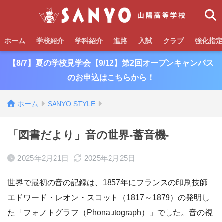
ホーム
学校紹介
学科紹介
進路
入試
クラブ
強化指
【8/7】夏の学校見学会【9/12】第2回オープンキャンパス
のお申込はこちらから！
ホーム
SANYO STYLE
「図書だより」音の世界-蓄音機-
2025年2月21日
2025年2月25日
世界で最初の音の記録は、1857年にフランスの印刷技師
エドワード・レオン・スコット（1817～1879）の発明し
た「フォノトグラフ（Phonautograph）」でした。音の視