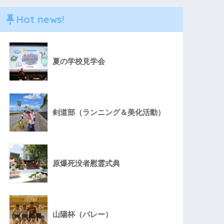
Hot news!
夏の学校見学会
剣道部（ランニング＆美化活動）
原爆死没者慰霊式典
山陽杯（バレー）