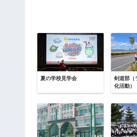
夏の学校見学会
剣道部（
化活動）