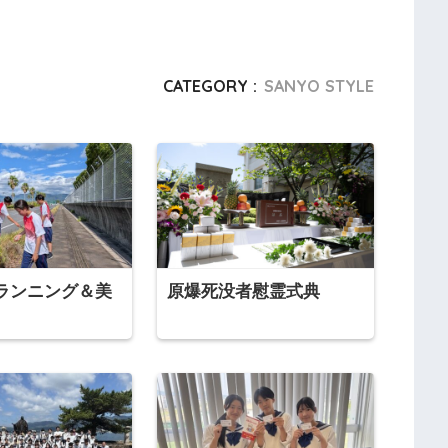
CATEGORY :
SANYO STYLE
ランニング＆美
原爆死没者慰霊式典