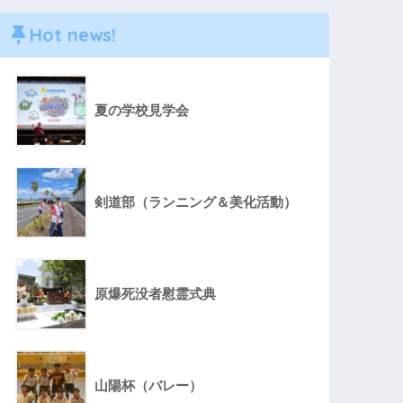
Hot news!
夏の学校見学会
剣道部（ランニング＆美化活動）
原爆死没者慰霊式典
山陽杯（バレー）