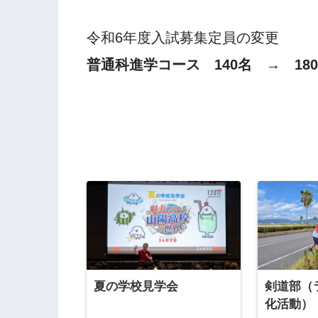
令和6年度入試募集定員の変更
普通科進学コース 140名 → 18
夏の学校見学会
剣道部（
化活動）