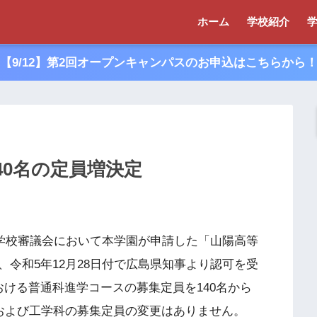
ホーム
学校紹介
【9/12】第2回オープンキャンパスのお申込はこちらから
40名の定員増決定
立学校審議会において本学園が申請した「山陽高等
令和5年12月28日付で広島県知事より認可を受
ける普通科進学コースの募集定員を140名から
スおよび工学科の募集定員の変更はありません。