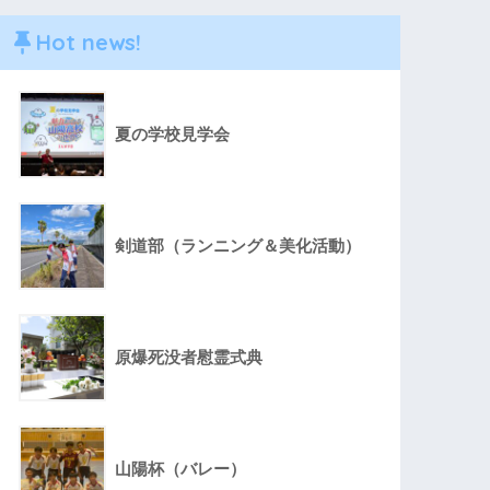
Hot news!
夏の学校見学会
剣道部（ランニング＆美化活動）
原爆死没者慰霊式典
山陽杯（バレー）