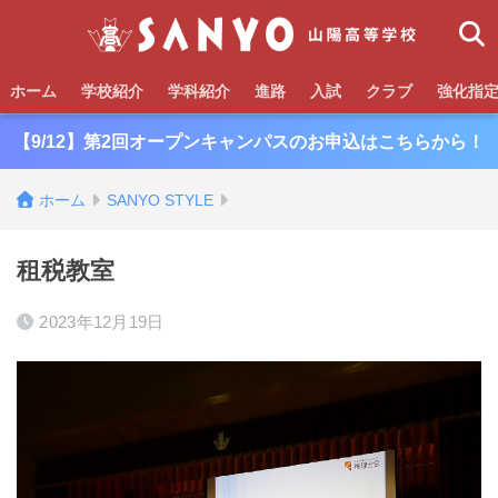
ホーム
学校紹介
学科紹介
進路
入試
クラブ
強化指
【9/12】第2回オープンキャンパスのお申込はこちらから！
ホーム
SANYO STYLE
租税教室
2023年12月19日