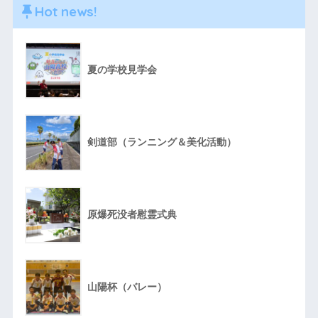
Hot news!
夏の学校見学会
剣道部（ランニング＆美化活動）
原爆死没者慰霊式典
山陽杯（バレー）