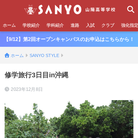
ホーム
学校紹介
学科紹介
進路
入試
クラブ
強化指
【9/12】第2回オープンキャンパスのお申込はこちらから！
ホーム
SANYO STYLE
修学旅行3日目in沖縄
2023年12月8日