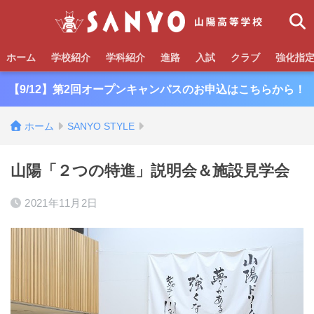
ホーム
学校紹介
学科紹介
進路
入試
クラブ
強化指
【9/12】第2回オープンキャンパスのお申込はこちらから！
ホーム
SANYO STYLE
山陽「２つの特進」説明会＆施設見学会
2021年11月2日