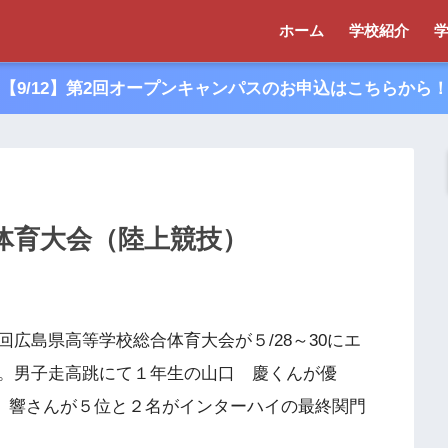
ホーム
学校紹介
【9/12】第2回オープンキャンパスのお申込はこちらから
体育大会（陸上競技）
広島県高等学校総合体育大会が５/28～30にエ
。男子走高跳にて１年生の山口 慶くんが優
 響さんが５位と２名がインターハイの最終関門