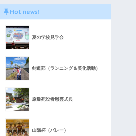
Hot news!
夏の学校見学会
剣道部（ランニング＆美化活動）
原爆死没者慰霊式典
山陽杯（バレー）