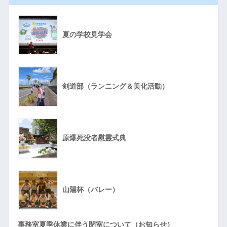
夏の学校見学会
剣道部（ランニング＆美化活動）
原爆死没者慰霊式典
山陽杯（バレー）
事務室夏季休業に伴う閉室について（お知らせ）