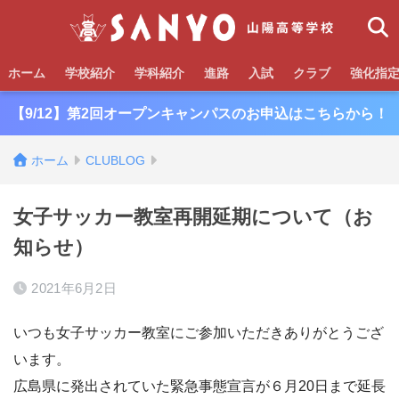
ホーム
学校紹介
学科紹介
進路
入試
クラブ
強化指
【9/12】第2回オープンキャンパスのお申込はこちらから！
ホーム
CLUBLOG
女子サッカー教室再開延期について（お
知らせ）
2021年6月2日
いつも女子サッカー教室にご参加いただきありがとうござ
います。
広島県に発出されていた緊急事態宣言が６月20日まで延長