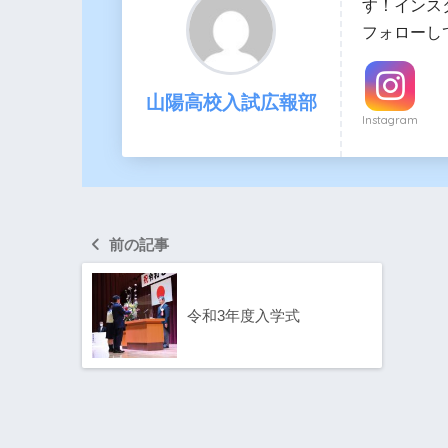
す！インス
フォローし
山陽高校入試広報部
Instagram
前の記事
令和3年度入学式