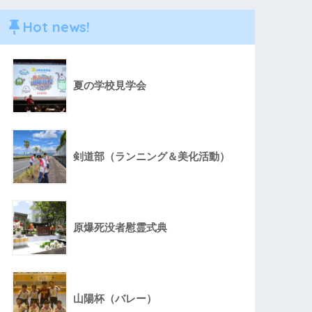
Hot news!
夏の学校見学会
剣道部（ランニング＆美化活動）
原爆死没者慰霊式典
山陽杯（バレー）