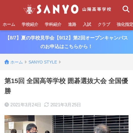
ホーム
学校紹介
学科紹介
進路
入試
クラブ
強化指
【8/7】夏の学校見学会【9/12】第2回オープンキャンパス
のお申込はこちらから！
ホーム
SANYO STYLE
第15回 全国高等学校 囲碁選抜大会 全国優
勝
2021年3月24日
2021年3月25日