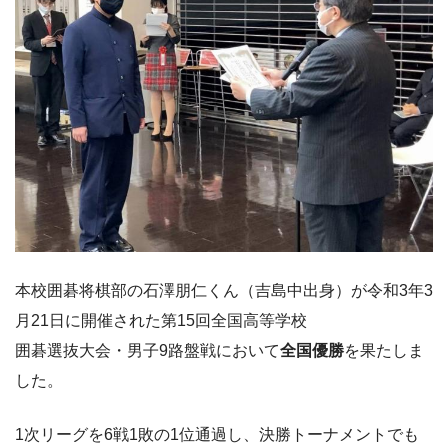
本校囲碁将棋部の石澤朋仁くん（吉島中出身）が令和3年3
月21日に開催された第15回全国高等学校
囲碁選抜大会・男子9路盤戦において
全国優勝
を果たしま
した。
1次リーグを6戦1敗の1位通過し、決勝トーナメントでも