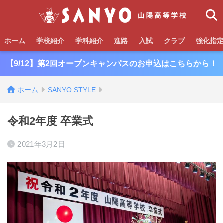
ホーム
学校紹介
学科紹介
進路
入試
クラブ
強化指
【9/12】第2回オープンキャンパスのお申込はこちらから！
ホーム
SANYO STYLE
令和2年度 卒業式
2021年3月2日