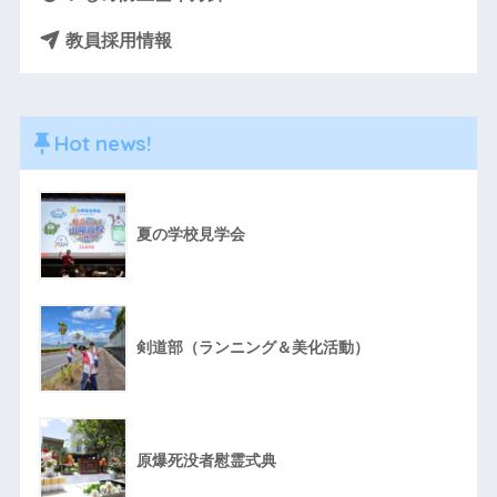
教員採用情報
Hot news!
夏の学校見学会
剣道部（ランニング＆美化活動）
原爆死没者慰霊式典