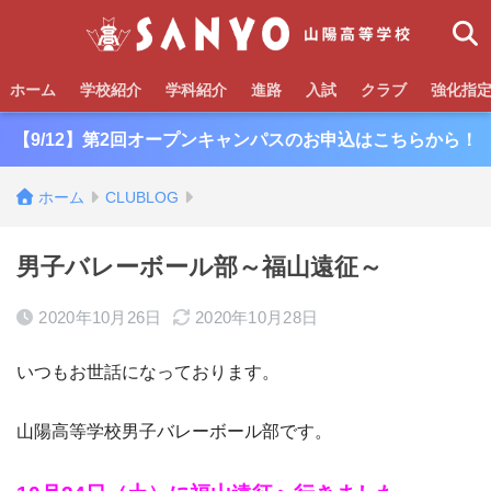
ホーム
学校紹介
学科紹介
進路
入試
クラブ
強化指
【9/12】第2回オープンキャンパスのお申込はこちらから！
ホーム
CLUBLOG
男子バレーボール部～福山遠征～
2020年10月26日
2020年10月28日
いつもお世話になっております。
山陽高等学校男子バレーボール部です。