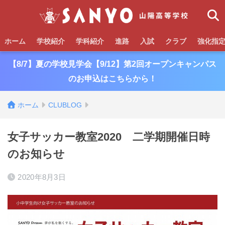
ホーム
学校紹介
学科紹介
進路
入試
クラブ
強化指
【8/7】夏の学校見学会【9/12】第2回オープンキャンパス
のお申込はこちらから！
ホーム
CLUBLOG
女子サッカー教室2020 二学期開催日時
のお知らせ
2020年8月3日