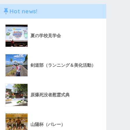
Hot news!
夏の学校見学会
剣道部（ランニング＆美化活動）
原爆死没者慰霊式典
山陽杯（バレー）