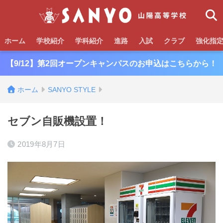
ホーム
学校紹介
学科紹介
進路
入試
クラブ
強化指
【9/12】第2回オープンキャンパスのお申込はこちらから！
ホーム
SANYO STYLE
セブン自販機設置！
2019年8月7日