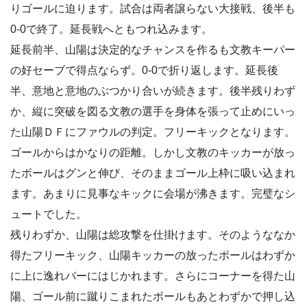
りゴールに迫ります。試合は両者譲らない大接戦、後半も
0-0で終了。延長戦へともつれ込みます。
延長前半、山陽は決定的なチャンスを作るも文教キーパー
の好セーブで得点ならず。0-0で折り返します。延長後
半、意地と意地のぶつかり合いが続きます。後半残りわず
か、縦に突破を図る文教の選手を身体を張って止めにいっ
た山陽ＤＦにファウルの判定。フリーキックとなります。
ゴールからはかなりの距離。しかし文教のキッカーが放っ
たボールはグンと伸び、そのままゴール上枠に吸い込まれ
ます。あまりに見事なキックに会場が沸きます。完璧なシ
ュートでした。
残りわずか、山陽は総攻撃を仕掛けます。そのようななか
得たフリーキック、山陽キッカーの放ったボールはわずか
に上に逸れバーにはじかれます。さらにコーナーを得た山
陽、ゴール前に蹴りこまれたボールもあとわずかで押し込