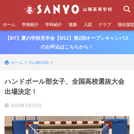
ホーム
学校紹介
学科紹介
進路
入試
クラブ
強化指
【8/7】夏の学校見学会【9/12】第2回オープンキャンパス
のお申込はこちらから！
ホーム
CLUBLOG
ハンドボール部女子、全国高校選抜大会
出場決定！
2019年2月21日