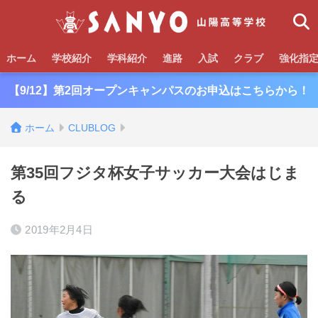
ホーム
学校紹介
学科紹介
進路
入試
クラブ
強化指
【9/12】第2回オープンキャンパスのお申込はこちらから！
ホーム
CLUBLOG
第35回フジタ杯女子サッカー大会はじま
る
2019年2月4日