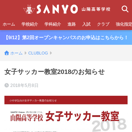
ホーム
学校紹介
学科紹介
進路
入試
クラブ
強化指
【9/12】第2回オープンキャンパスのお申込はこちらから！
ホーム
CLUBLOG
女子サッカー教室2018のお知らせ
2018年5月8日