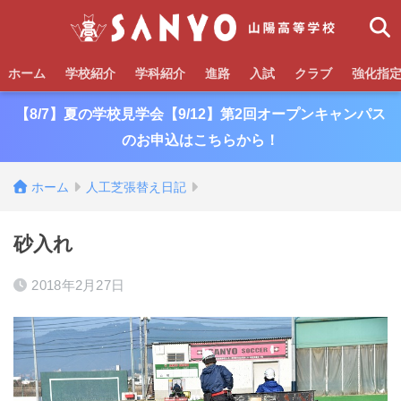
ホーム
学校紹介
学科紹介
進路
入試
クラブ
強化指
【8/7】夏の学校見学会【9/12】第2回オープンキャンパス
のお申込はこちらから！
ホーム
人工芝張替え日記
砂入れ
2018年2月27日