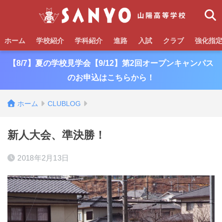
ホーム
学校紹介
学科紹介
進路
入試
クラブ
強化指
【8/7】夏の学校見学会【9/12】第2回オープンキャンパス
のお申込はこちらから！
ホーム
CLUBLOG
新人大会、準決勝！
2018年2月13日