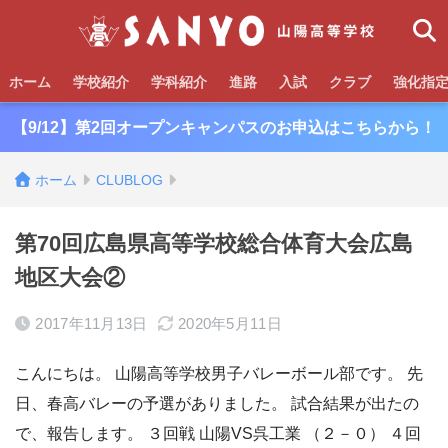
ホーム
学校紹介
学科紹介
進路
入試
クラブ
強化指
【9/12】第2回オープンキャンパスのお申込はこちらから！
ホーム
CLUBLOG
第70回広島県高等学校総合体育大会広島
地区大会②
2017年11月13日
2020年5月11日
こんにちは。 山陽高等学校男子バレーボール部です。 先
日、春高バレーの予選がありました。 試合結果が出たの
で、報告します。 ３回戦 山陽VS呉工業 （２－０） ４回