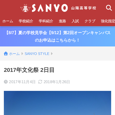
ホーム
学校紹介
学科紹介
進路
入試
クラブ
強化指
【8/7】夏の学校見学会【9/12】第2回オープンキャンパス
のお申込はこちらから！
ホーム
SANYO STYLE
2017年文化祭 2日目
2017年11月4日
2018年1月26日