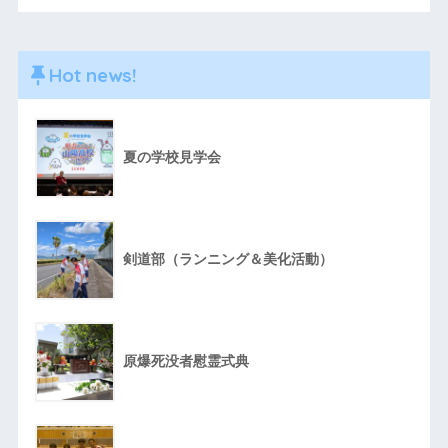
Hot news!
夏の学校見学会
剣道部（ランニング＆美化活動）
原爆死没者慰霊式典