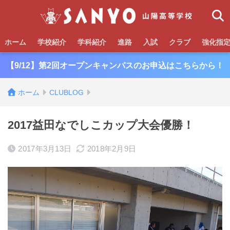
ホーム
学校紹介
学科紹介
進路
入試
クラブ
強化指
【9/12】第2回オープンキャンパスのお申込はこちらから！
ホーム
CLUBLOG
2017益田なでしこカップ大会優勝！
2017年3月13日
2018年2月9日