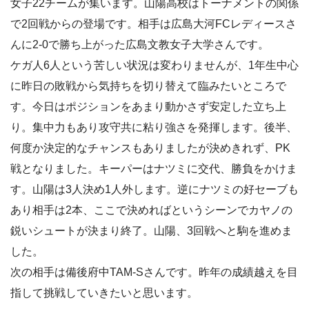
女子22チームが集います。山陽高校はトーナメントの関係
で2回戦からの登場です。相手は広島大河FCレディースさ
んに2-0で勝ち上がった広島文教女子大学さんです。
ケガ人6人という苦しい状況は変わりませんが、1年生中心
に昨日の敗戦から気持ちを切り替えて臨みたいところで
す。今日はポジションをあまり動かさず安定した立ち上
り。集中力もあり攻守共に粘り強さを発揮します。後半、
何度か決定的なチャンスもありましたが決めきれず、PK
戦となりました。キーパーはナツミに交代、勝負をかけま
す。山陽は3人決め1人外します。逆にナツミの好セーブも
あり相手は2本、ここで決めればというシーンでカヤノの
鋭いシュートが決まり終了。山陽、3回戦へと駒を進めま
した。
次の相手は備後府中TAM-Sさんです。昨年の成績越えを目
指して挑戦していきたいと思います。