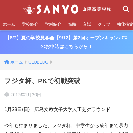
ホーム
学校紹介
学科紹介
進路
入試
クラブ
強化指
【8/7】夏の学校見学会【9/12】第2回オープンキャンパス
のお申込はこちらから！
ホーム
CLUBLOG
フジタ杯、PKで初戦突破
2017年1月30日
1月29日(日) 広島文教女子大学人工芝グラウンド
今年も始まりました、フジタ杯。中学生から成年まで県内