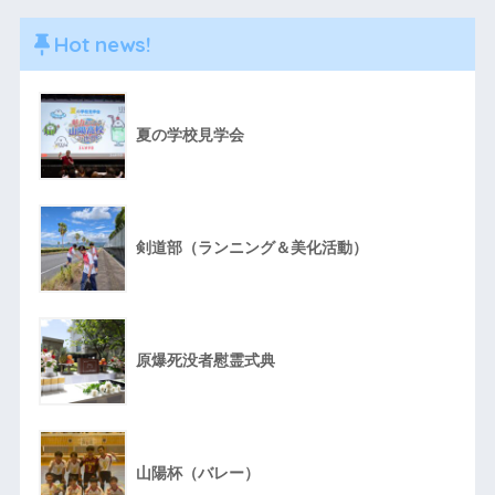
Hot news!
夏の学校見学会
剣道部（ランニング＆美化活動）
原爆死没者慰霊式典
山陽杯（バレー）