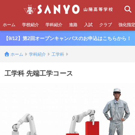
ホーム
学校紹介
学科紹介
進路
入試
クラブ
強化指
【9/12】第2回オープンキャンパスのお申込はこちらから！
ホーム
学科紹介
工学科
工学科 先端工学コース