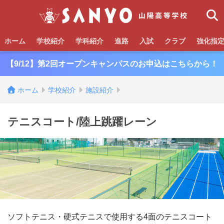
ホーム
学校紹介
学科紹介
進路
入試
クラブ
強化指
【9/12】第2回オープンキャンパスのお申込はこちらから！
ホーム
学校紹介
施設紹介
テニスコート/陸上跳躍レーン
ソフトテニス・硬式テニスで使用する4面のテニスコート