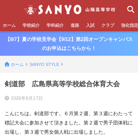
ホーム
学校紹介
学科紹介
進路
入試
クラブ
強化指
【8/7】夏の学校見学会【9/12】第2回オープンキャンパス
のお申込はこちらから！
ホーム
SANYO STYLE
剣道部 広島県高等学校総合体育大会
2026年6月17日
こんにちは。剣道部です。６月第２週、第３週にわたって
標記大会に参加させて頂きました。第２週で男子団体戦に
出場し、第３週で男女個人戦に出場しました。