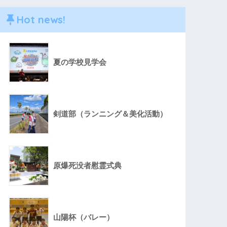
Hot news!
夏の学校見学会
剣道部（ランニング＆美化活動）
原爆死没者慰霊式典
山陽杯（バレー）