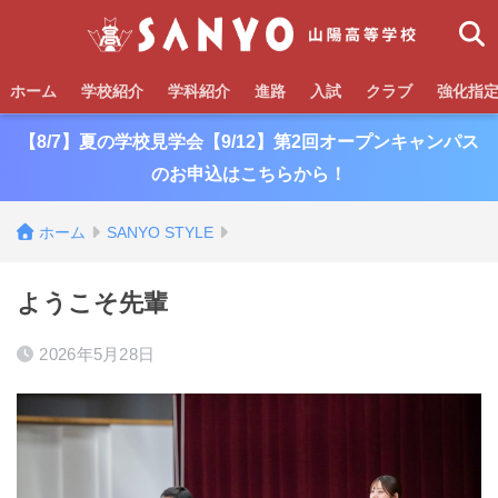
ホーム
学校紹介
学科紹介
進路
入試
クラブ
強化指
【8/7】夏の学校見学会【9/12】第2回オープンキャンパス
のお申込はこちらから！
ホーム
SANYO STYLE
ようこそ先輩
2026年5月28日