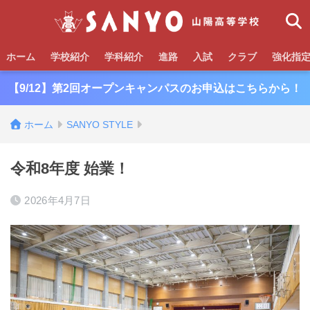
ホーム
学校紹介
学科紹介
進路
入試
クラブ
強化指
【9/12】第2回オープンキャンパスのお申込はこちらから！
ホーム
SANYO STYLE
令和8年度 始業！
2026年4月7日