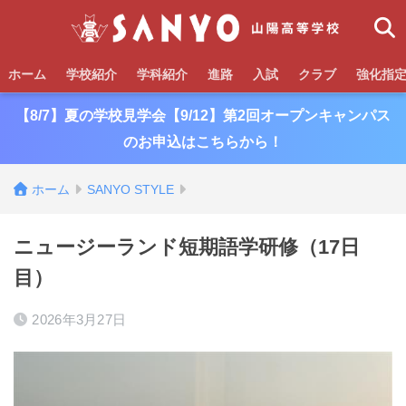
ホーム
学校紹介
学科紹介
進路
入試
クラブ
強化指
【8/7】夏の学校見学会【9/12】第2回オープンキャンパス
のお申込はこちらから！
ホーム
SANYO STYLE
ニュージーランド短期語学研修（17日
目）
2026年3月27日