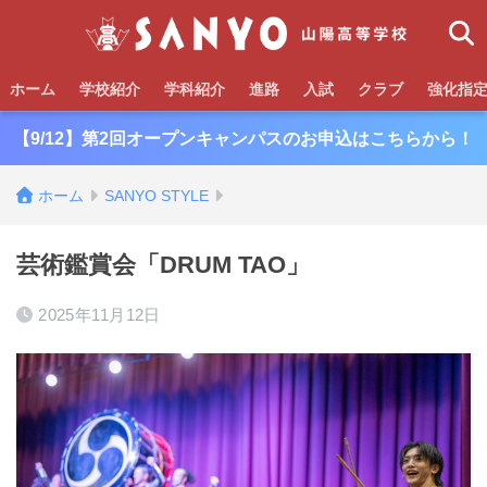
ホーム
学校紹介
学科紹介
進路
入試
クラブ
強化指
【9/12】第2回オープンキャンパスのお申込はこちらから！
ホーム
SANYO STYLE
芸術鑑賞会「DRUM TAO」
2025年11月12日